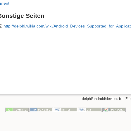
ment
Sonstige Seiten
http://delphi.wikia.com/wiki/Android_Devices_Supported_for_Applic
delphi/android/devices.txt
· Zul