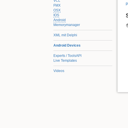
VCL
p
FMX
OSX
IOS
Android
Memorymanager
XML mit Delphi
Android Devices
Experts / ToolsAPI
Live Templates
Videos