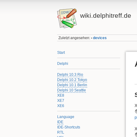
wiki.delphitreff.de
Zuletzt angesehen:
devices
•
Start
Delphi
Delphi 10.3 Rio
Delphi 10.2 Tokyo
Delphi 10.1 Berlin
Delphi 10 Seattle
XE8
XE7
X
XE6
p
Language
IDE
IDE-Shortcuts
X
RTL