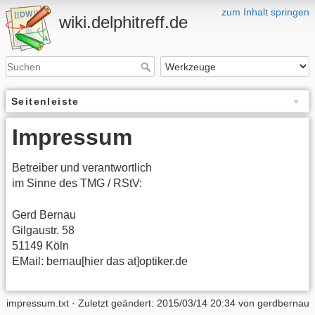
zum Inhalt springen
wiki.delphitreff.de
Seitenleiste
Impressum
Betreiber und verantwortlich
im Sinne des TMG / RStV:
Gerd Bernau
Gilgaustr. 58
51149 Köln
EMail: bernau[hier das at]optiker.de
impressum.txt
· Zuletzt geändert: 2015/03/14 20:34 von
gerdbernau